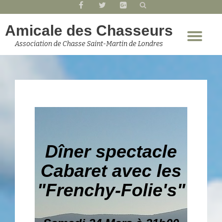
fa-
fa-
fa-
facebook
twitter
google-
Aller
Amicale des Chasseurs
plus-
Dép
au
Association de Chasse Saint-Martin de Londres
square
la
contenu
nav
Dîner spectacle
Cabaret avec les
"Frenchy-Folie's"